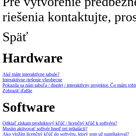
Pre vytvorenie predbežn
riešenia kontaktujte, pro
Späť
Hardware
Aké máte interaktívne tabule?
Interaktívne riešenie všeobecne
Pokazila sa nám tabuľa / displej / interaktívny projektor. Čo mám robi
Zobraziť ďalšie
Software
Odkiaľ získam produktový kľúč / licenčný kľúč k softvéru?
Musím aktivovať softvér hneď pri inštalácii?
Ako vložím licenčný kľúč do softvéru, ktorý som už nainštaloval?