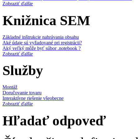
Zobraziť ďalšie
Knižnica SEM
Základné inštrukcie nahrávania obsahu
Aké údaje sú vyžadované pri registrácii?
Aký veľký môže byť súbor .notebook ?
Zobraziť ďalšie
Služby
Montáž
Doručovanie tovaru
Interaktívne riešenie všeobecne
Zobraziť ďalšie
Hľadať odpoveď