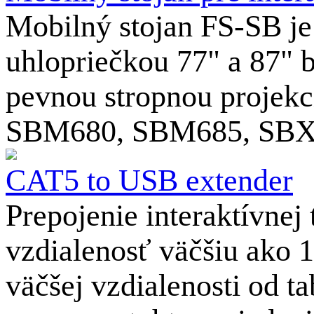
Mobilný stojan FS-SB je
uhlopriečkou 77" a 87" b
pevnou stropnou projekc
SBM680, SBM685, SBX
CAT5 to USB extender
Prepojenie interaktívne
vzdialenosť väčšiu ako 1
väčšej vzdialenosti od t