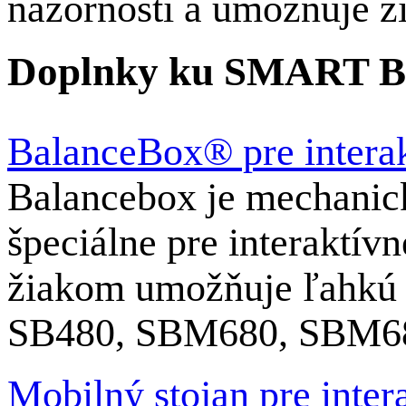
názornosti a umožňuje ž
Doplnky ku SMART B
BalanceBox® pre interak
Balancebox je mechanick
špeciálne pre interaktí
žiakom umožňuje ľahkú 
SB480, SBM680, SBM6
Mobilný stojan pre inter