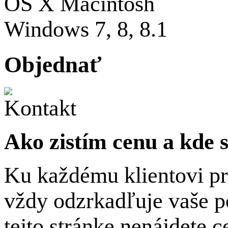
OS X Macintosh
Windows 7, 8, 8.1
Objednať
Ako zistím cenu a kde
Ku každému klientovi pr
vždy odzrkadľuje vaše p
tejto stránke nenájdete c