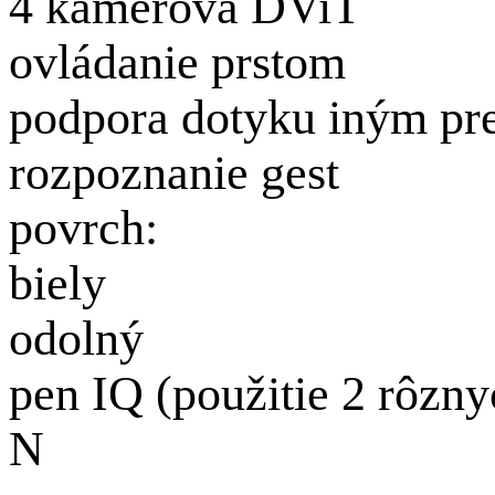
4 kamerová DViT
ovládanie prstom
podpora dotyku iným p
rozpoznanie gest
povrch:
biely
odolný
pen IQ (použitie 2 rôzny
N