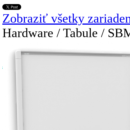
Zobraziť všetky zariade
Hardware
/
Tabule
/
SB