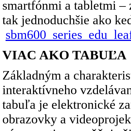
smartfónmi a tabletmi – 
tak jednoduchšie ako ke
sbm600_series_edu_leaf
VIAC AKO TABUĽA
Základným a charakteri
interaktívneho vzdelávani
tabuľa je elektronické 
obrazovky a videoproje